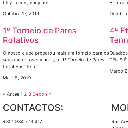
Play Tennis, conjunto
Approach
Outubro 17, 2019
Outubro
1º Torneio de Pares
4ª E
Rotativos
Tenn
O nosso clube preparou mais um torneio para os
Quadros 
seus membros e alunos, o “1º Torneio de Pares
TÉNIS É
Rotativos”. Este
Março 2
Maio 8, 2019
« Antes
1
2
3
Depois »
CONTACTOS:
MO
+351 934 778 412
Rua Ary