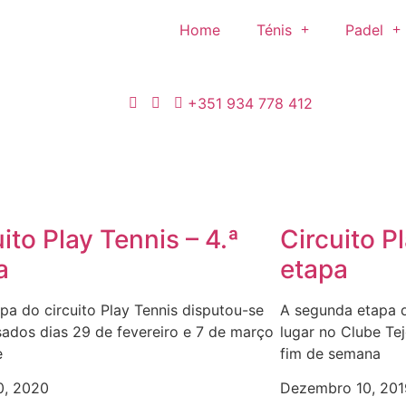
Home
Ténis
Padel
+351 934 778 412
ito Play Tennis – 4.ª
Circuito Pl
a
etapa
apa do circuito Play Tennis disputou-se
A segunda etapa d
ados dias 29 de fevereiro e 7 de março
lugar no Clube Te
e
fim de semana
0, 2020
Dezembro 10, 201