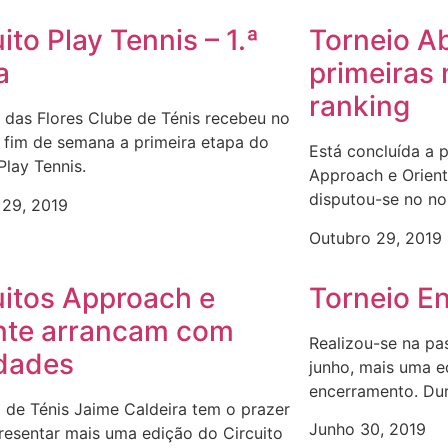
ito Play Tennis – 1.ª
Torneio Ab
a
primeiras
ranking
 das Flores Clube de Ténis recebeu no
 fim de semana a primeira etapa do
Está concluída a p
 Play Tennis.
Approach e Orient
disputou-se no no
 29, 2019
Outubro 29, 2019
uitos Approach e
Torneio E
nte arrancam com
Realizou-se na pa
dades
junho, mais uma e
encerramento. Dur
 de Ténis Jaime Caldeira tem o prazer
Junho 30, 2019
resentar mais uma edição do Circuito