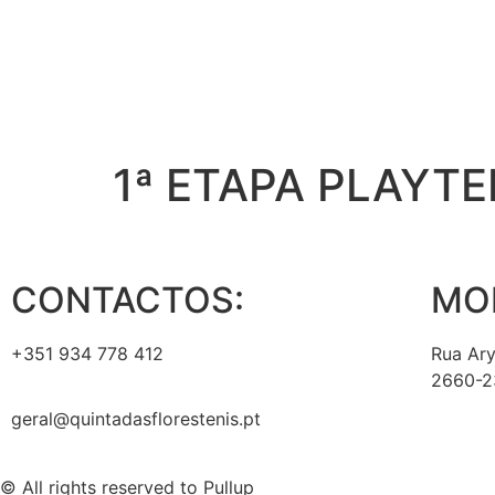
1ª ETAPA PLAYTE
CONTACTOS:
MO
+351 934 778 412
Rua Ary
2660-23
geral@quintadasflorestenis.pt
© All rights reserved to Pullup