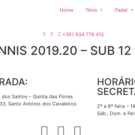
Home
Ténis
Padel
+351 934 778 412
NNIS 2019.20 – SUB 1
RADA:
HORÁRI
SECRET
 dos Santos – Quinta das Flores
3, Santo António dos Cavaleiros
2ª a 6ª feira – 1
Sáb., Dom. e Fer