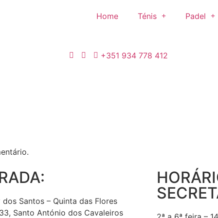
Home
Ténis
Padel
+351 934 778 412
entário.
RADA:
HORÁRI
SECRET
 dos Santos – Quinta das Flores
3, Santo António dos Cavaleiros
2ª a 6ª feira – 1