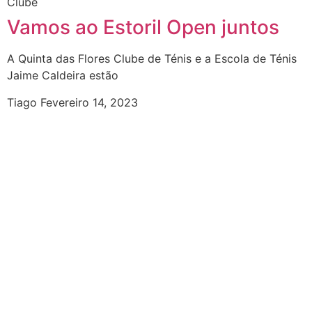
Clube
Vamos ao Estoril Open juntos
A Quinta das Flores Clube de Ténis e a Escola de Ténis
Jaime Caldeira estão
Tiago
Fevereiro 14, 2023
CONTACTOS:
+351 934 778 412
geral@quintadasflorestenis.pt
MORADA:
Rua Ary dos Santos – Quinta das Flores
2660-233, Santo António dos Cavaleiros
HORÁRIO DA SECRETARIA: