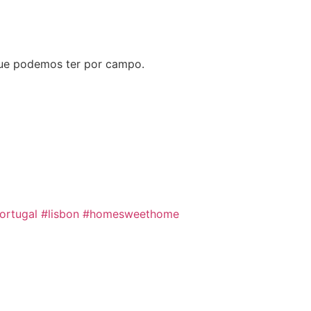
que podemos ter por campo.
ortugal
#lisbon
#homesweethome