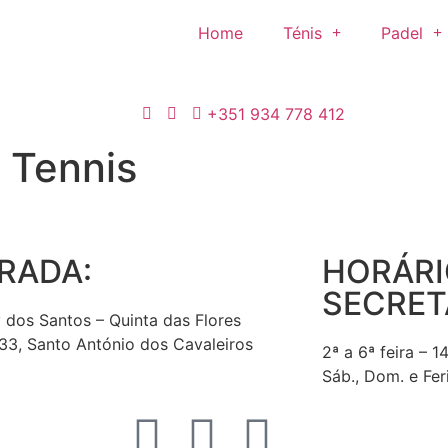
Home
Ténis
Padel
+351 934 778 412
 Tennis
RADA:
HORÁRI
SECRET
 dos Santos – Quinta das Flores
3, Santo António dos Cavaleiros
2ª a 6ª feira – 1
Sáb., Dom. e Fer